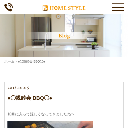
Blog
ホーム
>
●◯親睦会 BBQ◯●
2018.10.05
●◯親睦会 BBQ◯●
10月に入って涼しくなってきましたね〜