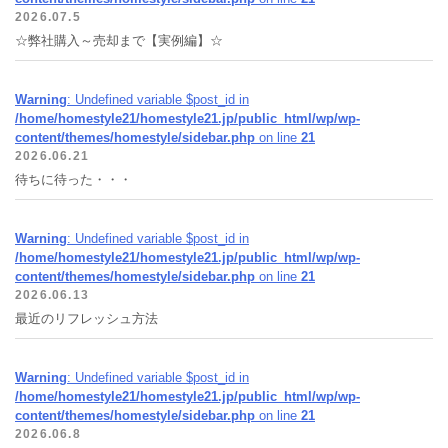
2026.07.5
☆弊社購入～売却まで【実例編】☆
Warning
: Undefined variable $post_id in
/home/homestyle21/homestyle21.jp/public_html/wp/wp-
content/themes/homestyle/sidebar.php
on line
21
2026.06.21
待ちに待った・・・
Warning
: Undefined variable $post_id in
/home/homestyle21/homestyle21.jp/public_html/wp/wp-
content/themes/homestyle/sidebar.php
on line
21
2026.06.13
最近のリフレッシュ方法
Warning
: Undefined variable $post_id in
/home/homestyle21/homestyle21.jp/public_html/wp/wp-
content/themes/homestyle/sidebar.php
on line
21
2026.06.8