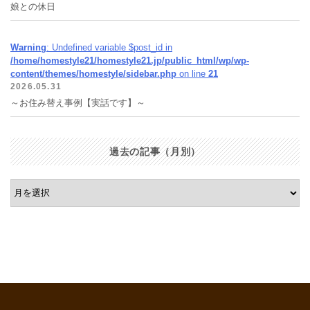
娘との休日
Warning
: Undefined variable $post_id in
/home/homestyle21/homestyle21.jp/public_html/wp/wp-
content/themes/homestyle/sidebar.php
on line
21
2026.05.31
～お住み替え事例【実話です】～
過去の記事（月別）