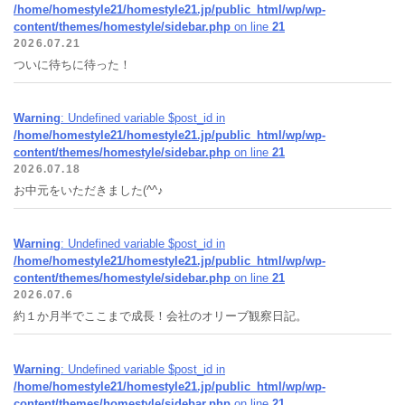
/home/homestyle21/homestyle21.jp/public_html/wp/wp-
content/themes/homestyle/sidebar.php
on line
21
2026.07.21
ついに待ちに待った！
Warning
: Undefined variable $post_id in
/home/homestyle21/homestyle21.jp/public_html/wp/wp-
content/themes/homestyle/sidebar.php
on line
21
2026.07.18
お中元をいただきました(^^♪
Warning
: Undefined variable $post_id in
/home/homestyle21/homestyle21.jp/public_html/wp/wp-
content/themes/homestyle/sidebar.php
on line
21
2026.07.6
約１か月半でここまで成長！会社のオリーブ観察日記。
Warning
: Undefined variable $post_id in
/home/homestyle21/homestyle21.jp/public_html/wp/wp-
content/themes/homestyle/sidebar.php
on line
21