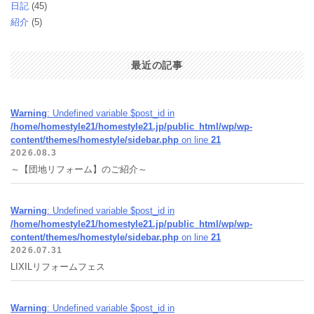
日記
(45)
紹介
(5)
最近の記事
Warning
: Undefined variable $post_id in
/home/homestyle21/homestyle21.jp/public_html/wp/wp-
content/themes/homestyle/sidebar.php
on line
21
2026.08.3
～【団地リフォーム】のご紹介～
Warning
: Undefined variable $post_id in
/home/homestyle21/homestyle21.jp/public_html/wp/wp-
content/themes/homestyle/sidebar.php
on line
21
2026.07.31
LIXILリフォームフェス
Warning
: Undefined variable $post_id in