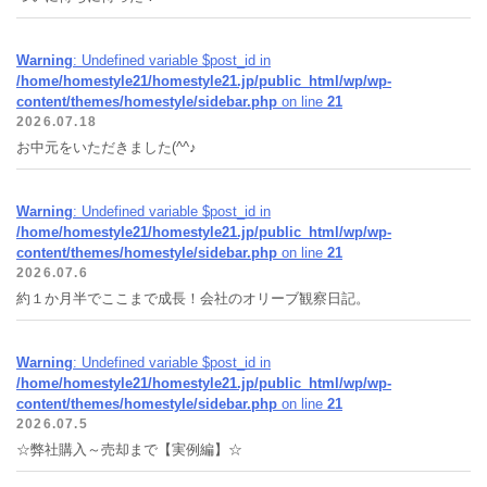
Warning
: Undefined variable $post_id in
/home/homestyle21/homestyle21.jp/public_html/wp/wp-
content/themes/homestyle/sidebar.php
on line
21
2026.07.18
お中元をいただきました(^^♪
Warning
: Undefined variable $post_id in
/home/homestyle21/homestyle21.jp/public_html/wp/wp-
content/themes/homestyle/sidebar.php
on line
21
2026.07.6
約１か月半でここまで成長！会社のオリーブ観察日記。
Warning
: Undefined variable $post_id in
/home/homestyle21/homestyle21.jp/public_html/wp/wp-
content/themes/homestyle/sidebar.php
on line
21
2026.07.5
☆弊社購入～売却まで【実例編】☆