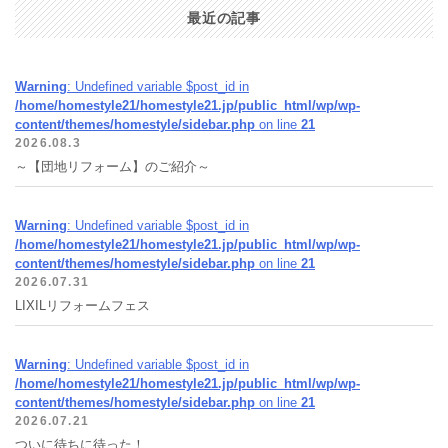
最近の記事
Warning
: Undefined variable $post_id in
/home/homestyle21/homestyle21.jp/public_html/wp/wp-
content/themes/homestyle/sidebar.php
on line
21
2026.08.3
～【団地リフォーム】のご紹介～
Warning
: Undefined variable $post_id in
/home/homestyle21/homestyle21.jp/public_html/wp/wp-
content/themes/homestyle/sidebar.php
on line
21
2026.07.31
LIXILリフォームフェス
Warning
: Undefined variable $post_id in
/home/homestyle21/homestyle21.jp/public_html/wp/wp-
content/themes/homestyle/sidebar.php
on line
21
2026.07.21
ついに待ちに待った！