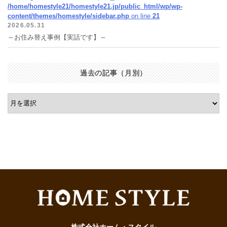
/home/homestyle21/homestyle21.jp/public_html/wp/wp-
content/themes/homestyle/sidebar.php
on line
21
2026.05.31
～お住み替え事例【実話です】～
過去の記事（月別）