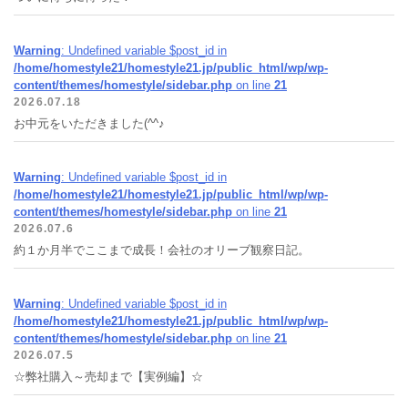
Warning
: Undefined variable $post_id in
/home/homestyle21/homestyle21.jp/public_html/wp/wp-
content/themes/homestyle/sidebar.php
on line
21
2026.07.18
お中元をいただきました(^^♪
Warning
: Undefined variable $post_id in
/home/homestyle21/homestyle21.jp/public_html/wp/wp-
content/themes/homestyle/sidebar.php
on line
21
2026.07.6
約１か月半でここまで成長！会社のオリーブ観察日記。
Warning
: Undefined variable $post_id in
/home/homestyle21/homestyle21.jp/public_html/wp/wp-
content/themes/homestyle/sidebar.php
on line
21
2026.07.5
☆弊社購入～売却まで【実例編】☆