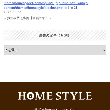
/home/homestyle21/homestyle21.jp/public_html/wp/wp-
content/themes/homestyle/sidebar.php
on line
21
2026.05.31
～お住み替え事例【実話です】～
過去の記事（月別）