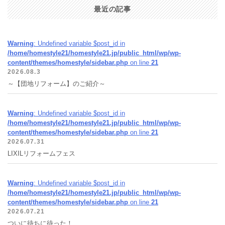
最近の記事
Warning
: Undefined variable $post_id in
/home/homestyle21/homestyle21.jp/public_html/wp/wp-
content/themes/homestyle/sidebar.php
on line
21
2026.08.3
～【団地リフォーム】のご紹介～
Warning
: Undefined variable $post_id in
/home/homestyle21/homestyle21.jp/public_html/wp/wp-
content/themes/homestyle/sidebar.php
on line
21
2026.07.31
LIXILリフォームフェス
Warning
: Undefined variable $post_id in
/home/homestyle21/homestyle21.jp/public_html/wp/wp-
content/themes/homestyle/sidebar.php
on line
21
2026.07.21
ついに待ちに待った！