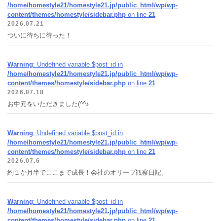
/home/homestyle21/homestyle21.jp/public_html/wp/wp-
content/themes/homestyle/sidebar.php
on line
21
2026.07.21
ついに待ちに待った！
Warning
: Undefined variable $post_id in
/home/homestyle21/homestyle21.jp/public_html/wp/wp-
content/themes/homestyle/sidebar.php
on line
21
2026.07.18
お中元をいただきました(^^♪
Warning
: Undefined variable $post_id in
/home/homestyle21/homestyle21.jp/public_html/wp/wp-
content/themes/homestyle/sidebar.php
on line
21
2026.07.6
約１か月半でここまで成長！会社のオリーブ観察日記。
Warning
: Undefined variable $post_id in
/home/homestyle21/homestyle21.jp/public_html/wp/wp-
content/themes/homestyle/sidebar.php
on line
21