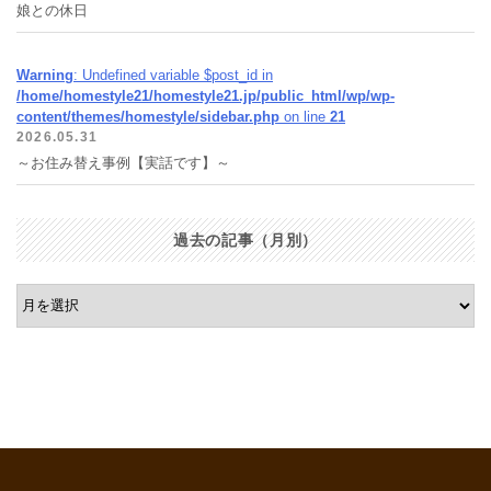
娘との休日
Warning
: Undefined variable $post_id in
/home/homestyle21/homestyle21.jp/public_html/wp/wp-
content/themes/homestyle/sidebar.php
on line
21
2026.05.31
～お住み替え事例【実話です】～
過去の記事（月別）