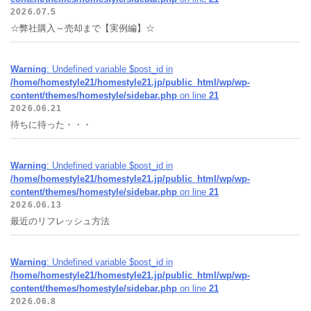
2026.07.5
☆弊社購入～売却まで【実例編】☆
Warning
: Undefined variable $post_id in
/home/homestyle21/homestyle21.jp/public_html/wp/wp-
content/themes/homestyle/sidebar.php
on line
21
2026.06.21
待ちに待った・・・
Warning
: Undefined variable $post_id in
/home/homestyle21/homestyle21.jp/public_html/wp/wp-
content/themes/homestyle/sidebar.php
on line
21
2026.06.13
最近のリフレッシュ方法
Warning
: Undefined variable $post_id in
/home/homestyle21/homestyle21.jp/public_html/wp/wp-
content/themes/homestyle/sidebar.php
on line
21
2026.06.8