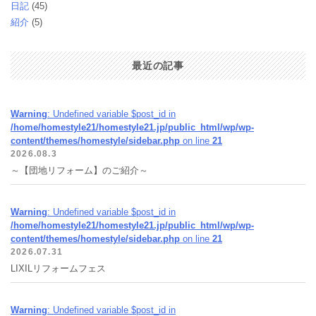
日記
(45)
紹介
(5)
最近の記事
Warning
: Undefined variable $post_id in
/home/homestyle21/homestyle21.jp/public_html/wp/wp-
content/themes/homestyle/sidebar.php
on line
21
2026.08.3
～【団地リフォーム】のご紹介～
Warning
: Undefined variable $post_id in
/home/homestyle21/homestyle21.jp/public_html/wp/wp-
content/themes/homestyle/sidebar.php
on line
21
2026.07.31
LIXILリフォームフェス
Warning
: Undefined variable $post_id in